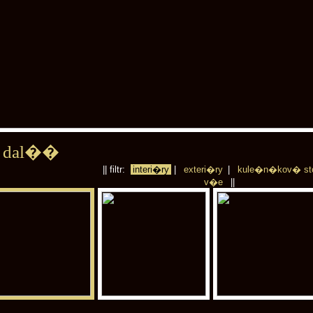
dal��
|| filtr:
interi�ry
|
exteri�ry
|
kule�n�kov� st
v�e
||