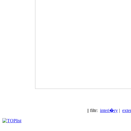
|| filtr:
interi�ry
|
exte