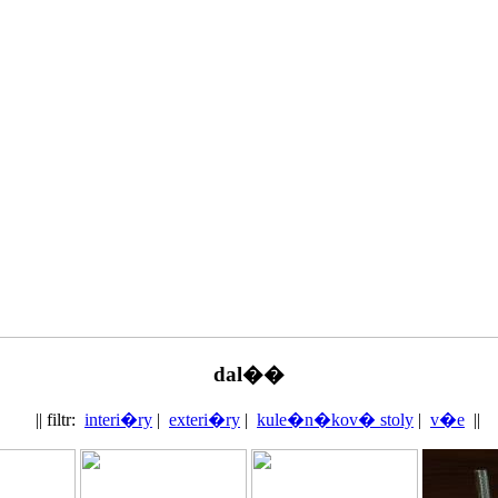
dal��
|| filtr:
interi�ry
|
exteri�ry
|
kule�n�kov� stoly
|
v�e
||