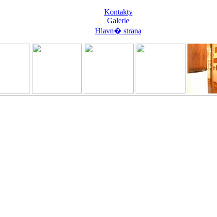
Kontakty
Galerie
Hlavn� strana